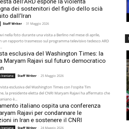
iesta dell’ARD espone la violenta
na dei sostenitori del figlio dello scià
ito dall’Iran
Staff Writer
-
31 Maggio 2026
vi nella foto durante una visita a Berlino nel mese di aprile,
 in un rapporto trasmesso sul programma televisivo tedesco ARD
..
ista esclusiva del Washington Times: la
a Maryam Rajavi sul futuro democratico
an
Staff Writer
-
25 Maggio 2026
 Iraniana
rvista esclusiva del Washington Times con l'ospite Tim
e, la presidente eletta del CNRI Maryam Rajavi ha affermato che
raniano è...
lamento italiano ospita una conferenza
ryam Rajavi per condannare le
ioni in Iran e sostenere il CNRI
Staff Writer
-
24 Maggio 2026
 Iraniana