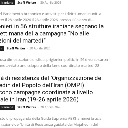
Staff Writer
-
30 Aprile 2026
 Iraniana
 Parlamento britannico e attivisti per i diritti umani riuniti a
Westminster il 28 aprile 2026 Il 28 aprile 2026, presso il Palazzo di...
onieri in 56 strutture iraniane segnano la
ettimana della campagna “No alle
ioni del martedì”
Staff Writer
-
30 Aprile 2026
ni
usa dimostrazione di sfida, prigionieri politici in 56 diverse carceri
nno avviato uno sciopero della fame coordinato martedì 28
tà di resistenza dell’Organizzazione dei
din del Popolo dell’Iran (OMPI)
ono campagne coordinate a livello
ale in Iran (19-26 aprile 2026)
Staff Writer
-
28 Aprile 2026
 Iraniana
sto di propaganda della Guida Suprema Ali Khamenei brucia
’azione dell’Unità di Resistenza guidata dai Mojahedin del