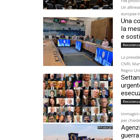
File photo
Un alline
europee in
Una co
la mes
e sost
Resistenza
La preside
CNRI, Mary
Regno Unit
Settan
urgent
esecuz
Resistenza
Immagini 
per chiede
Agenzi
guerra