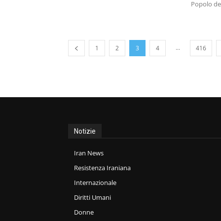
Popolo del
...
1
2
3
4
416
Notizie
Iran News
Resistenza Iraniana
Internazionale
Diritti Umani
Donne