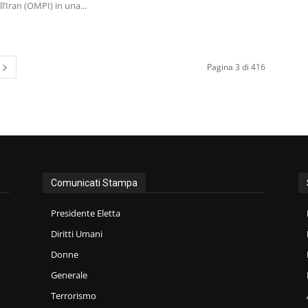
l’Iran (OMPI) in una...
Pagina 3 di 416
Comunicati Stampa
Presidente Eletta
Diritti Umani
Donne
Generale
Terrorismo