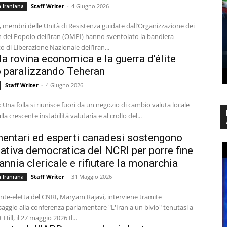
Staff Writer
-
4 Giugno 2026
 Iraniana
 membri delle Unità di Resistenza guidate dall’Organizzazione dei
del Popolo dell’Iran (OMPI) hanno sventolato la bandiera
to di Liberazione Nazionale dell’Iran...
a rovina economica e la guerra d’élite
 paralizzando Teheran
Staff Writer
-
4 Giugno 2026
: Una folla si riunisce fuori da un negozio di cambio valuta locale
la crescente instabilità valutaria e al crollo del...
entari ed esperti canadesi sostengono
rnativa democratica del NCRI per porre fine
rannia clericale e rifiutare la monarchia
Staff Writer
-
31 Maggio 2026
 Iraniana
nte-eletta del CNRI, Maryam Rajavi, interviene tramite
ggio alla conferenza parlamentare "L'Iran a un bivio" tenutasi a
Parliament Hill, il 27 maggio 2026 Il...