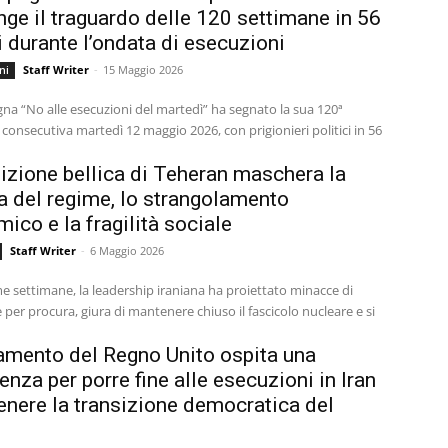
nge il traguardo delle 120 settimane in 56
i durante l’ondata di esecuzioni
Staff Writer
-
15 Maggio 2026
ni
a “No alle esecuzioni del martedì” ha segnato la sua 120ª
consecutiva martedì 12 maggio 2026, con prigionieri politici in 56
izione bellica di Teheran maschera la
ra del regime, lo strangolamento
ico e la fragilità sociale
Staff Writer
-
6 Maggio 2026
me settimane, la leadership iraniana ha proiettato minacce di
 per procura, giura di mantenere chiuso il fascicolo nucleare e si
lamento del Regno Unito ospita una
enza per porre fine alle esecuzioni in Iran
enere la transizione democratica del