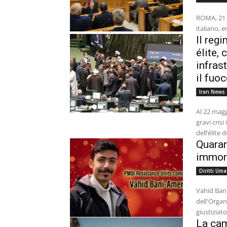
ROMA, 21 
italiano, e
Il regi
élite,
infras
il fuo
Iran News
Al 22 magg
gravi crisi
dell’élite 
Quaran
immort
Diritti Uma
Vahid Ban
dell'Organ
giustiziato
La cam