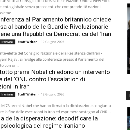
: Un voto al Consiglio di sicurezza delle Nazioni Unite a New York
amento globale senza precedenti che comprende 18 nazioni
sieme...
nferenza al Parlamento britannico chiede
sa al bando delle Guardie Rivoluzionarie
iene una Repubblica Democratica dell’Iran
Staff Writer
-
12 Giugno 2026
 Iraniana
nte-eletta del Consiglio Nazionale della Resistenza dell’Iran -
am Rajavi, si rivolge alla conferenza presso il Parlamento del
o con un...
totto premi Nobel chiedono un intervento
e dell’ONU contro l’escalation di
ioni in Iran
Staff Writer
-
12 Giugno 2026
 Iraniana
dei 78 premi Nobel che hanno firmato la dichiarazione congiunta
re la fine delle esecuzioni in Iran ed esprimere sostegno al CNRI...
a della disperazione: decodificare la
 psicologica del regime iraniano