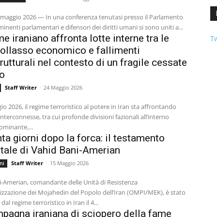
maggio 2026 — In una conferenza tenutasi presso il Parlamento
minenti parlamentari e difensori dei diritti umani si sono uniti a...
me iraniano affronta lotte interne tra le
Tw
 collasso economico e fallimenti
trutturali nel contesto di un fragile cessate
co
Staff Writer
-
24 Maggio 2026
io 2026, il regime terroristico al potere in Iran sta affrontando
 interconnesse, tra cui profonde divisioni fazionali all’interno
dominante,...
ta giorni dopo la forca: il testamento
ale di Vahid Bani-Amerian
Staff Writer
-
15 Maggio 2026
ni
i-Amerian, comandante delle Unità di Resistenza
izzazione dei Mojahedin del Popolo dell’Iran (OMPI/MEK), è stato
 dal regime terroristico in Iran il 4...
pagna iraniana di sciopero della fame