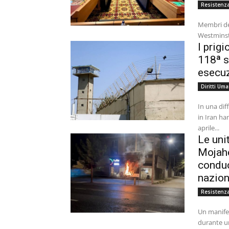
Resistenza
Membri del
I prigi
118ª s
esecuz
Diritti Uma
In una diff
in Iran ha
aprile...
Le uni
Mojahe
conduc
nazion
Resistenza
Un manife
durante un