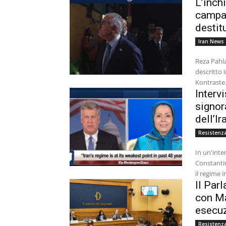
L’inch
campag
destitu
Iran News
Reza Pahla
descritto
Kontraste.
Interv
signor
dell’Ir
Resistenza
In un'inte
Constantin
il regime i
Il Par
con Ma
esecuz
Resistenza