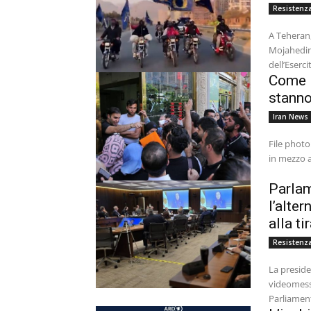
Resistenza
A Teheran,
Mojahedin 
dell’Eserci
Come l
stanno
Iran News
File photo
in mezzo al
Parlam
l’alte
alla ti
Resistenza
La preside
videomessa