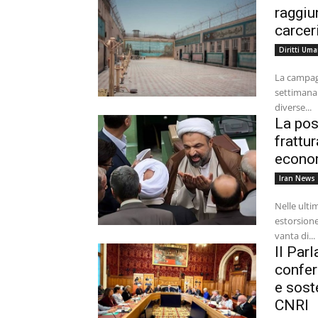
raggiu
carcer
Diritti Uma
La campagn
settimana 
diverse...
La pos
frattu
econom
Iran News
Nelle ulti
estorsione
vanta di...
Il Par
confer
e sost
CNRI