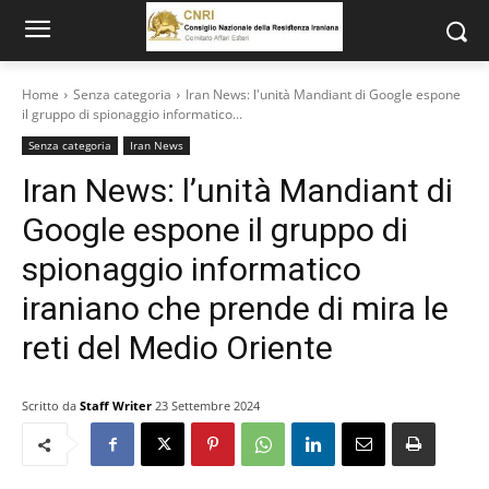
Home
Senza categoria
Iran News: l'unità Mandiant di Google espone
il gruppo di spionaggio informatico...
Senza categoria
Iran News
Iran News: l’unità Mandiant di
Google espone il gruppo di
spionaggio informatico
iraniano che prende di mira le
reti del Medio Oriente
Scritto da
Staff Writer
23 Settembre 2024