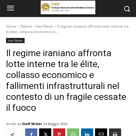
Home
Notizie
Iran News
Il regime iraniano affronta lotte interne tra
le élite, collasso economico e...
Iran News
Il regime iraniano affronta
lotte interne tra le élite,
collasso economico e
fallimenti infrastrutturali nel
contesto di un fragile cessate
il fuoco
Scritto da
Staff Writer
24 Maggio 2026