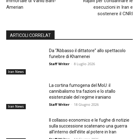
immortale di Vahid Bani-
Rajavi per condannare le
Amerian
esecuzioni in Iran e
sostenere il CNRI
ARTICOLI CORRELAT
Da “Abbasso il dittatore” allo spettacolo
funebre di Khamenei
Staff Writer
-
8 Luglio 2026
Iran News
La cortina fumogena del MoU: il
cannibalismo tra fazioni e lo stallo
esistenziale del regime iraniano
Staff Writer
-
18 Giugno 2026
Iran News
Il collasso economico e le fughe di notizie
sulla successione scatenano una guerra
all’interno dell’élite al potere in Iran