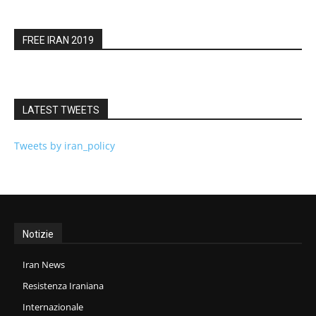
FREE IRAN 2019
LATEST TWEETS
Tweets by iran_policy
Notizie
Iran News
Resistenza Iraniana
Internazionale