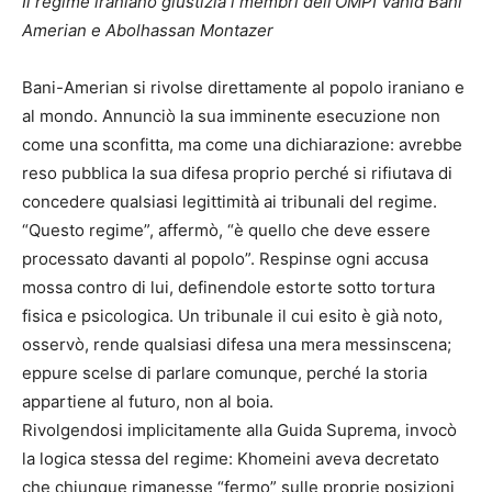
Il regime iraniano giustizia i membri dell’OMPI Vahid Bani
Amerian e Abolhassan Montazer
Bani-Amerian si rivolse direttamente al popolo iraniano e
al mondo. Annunciò la sua imminente esecuzione non
come una sconfitta, ma come una dichiarazione: avrebbe
reso pubblica la sua difesa proprio perché si rifiutava di
concedere qualsiasi legittimità ai tribunali del regime.
“Questo regime”, affermò, “è quello che deve essere
processato davanti al popolo”. Respinse ogni accusa
mossa contro di lui, definendole estorte sotto tortura
fisica e psicologica. Un tribunale il cui esito è già noto,
osservò, rende qualsiasi difesa una mera messinscena;
eppure scelse di parlare comunque, perché la storia
appartiene al futuro, non al boia.
Rivolgendosi implicitamente alla Guida Suprema, invocò
la logica stessa del regime: Khomeini aveva decretato
che chiunque rimanesse “fermo” sulle proprie posizioni