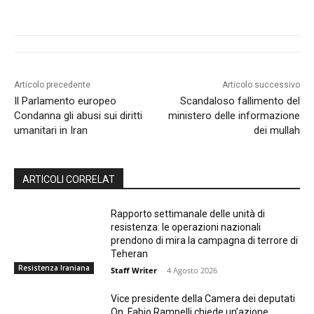
Articolo precedente
Articolo successivo
Il Parlamento europeo
Scandaloso fallimento del
Condanna gli abusi sui diritti
ministero delle informazione
umanitari in Iran
dei mullah
ARTICOLI CORRELAT
Rapporto settimanale delle unità di
resistenza: le operazioni nazionali
prendono di mira la campagna di terrore di
Teheran
Resistenza Iraniana
Staff Writer
-
4 Agosto 2026
Vice presidente della Camera dei deputati
On. Fabio Rampelli chiede un’azione