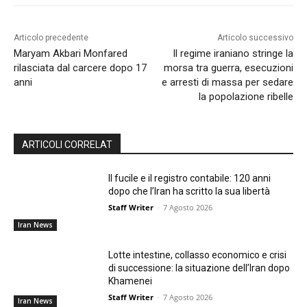
Articolo precedente
Articolo successivo
Maryam Akbari Monfared
Il regime iraniano stringe la
rilasciata dal carcere dopo 17
morsa tra guerra, esecuzioni
anni
e arresti di massa per sedare
la popolazione ribelle
ARTICOLI CORRELAT
Il fucile e il registro contabile: 120 anni
dopo che l’Iran ha scritto la sua libertà
Staff Writer
-
7 Agosto 2026
Iran News
Lotte intestine, collasso economico e crisi
di successione: la situazione dell’Iran dopo
Khamenei
Staff Writer
-
7 Agosto 2026
Iran News