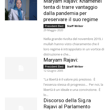
Maryam Rajavi: Khamenei
tenta di trarre vantaggio
dalla pandemia per
preservare il suo regime
Staff Writer
-
President Elect
29 Maggio 2020
Nella grande rivolta del novembre 2019, i
mullah hanno visto chiaramente che il
loro regime è intrappolato in un vortice di
distruzione e che...
Maryam Rajavi:
Staff Writer
-
President Elect
12 Giugno 2005
"La libertà è il valore più prezioso. È
l'essenza stessa di progresso... Per noi, la
libertà è un ideale e una convinzione. È
lo...
Discorso della Sig.ra
Rajavi al Parlamento