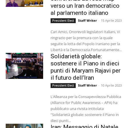
verso un Iran democratico
al parlamento italiano
Staff Writer
-
15 Aprile 2023
President Elect
Cari Amici, Onorevoli legislatori Italiani, Vi
ringrazio per la premura con la quale
seguite la lotta del Popolo Iraniano per la
Libertà e la Democrazia.Fortunatamente...
Solidarietà globale:
sostenere il Piano in dieci
punti di Maryam Rajavi per
il futuro dell’Iran
Staff Writer
-
10 Aprile 2023
President Elect
L’Alleanza per la Consapevolezza Pubblica
(Alliance for Public Awareness – APA) ha
pubblicato una rivista intitolata
“Solidarietà globale: sostenere il Piano in
dieci punti...
Iran: Messaggio di Natale