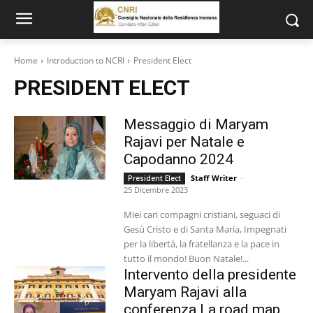
Home
Introduction to NCRI
President Elect
PRESIDENT ELECT
Messaggio di Maryam
Rajavi per Natale e
Capodanno 2024
Staff Writer
-
President Elect
25 Dicembre 2023
Miei cari compagni cristiani, seguaci di
Gesù Cristo e di Santa Maria, Impegnati
per la libertà, la fratellanza e la pace in
tutto il mondo! Buon Natale!...
Intervento della presidente
Maryam Rajavi alla
conferenza La road map