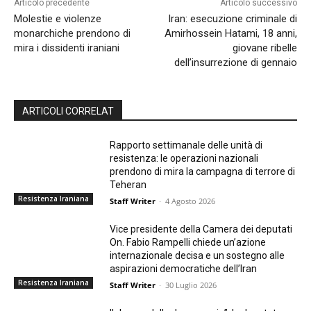
Articolo precedente
Articolo successivo
Molestie e violenze
Iran: esecuzione criminale di
monarchiche prendono di
Amirhossein Hatami, 18 anni,
mira i dissidenti iraniani
giovane ribelle
dell’insurrezione di gennaio
ARTICOLI CORRELAT
Rapporto settimanale delle unità di
resistenza: le operazioni nazionali
prendono di mira la campagna di terrore di
Teheran
Resistenza Iraniana
Staff Writer
-
4 Agosto 2026
Vice presidente della Camera dei deputati
On. Fabio Rampelli chiede un’azione
internazionale decisa e un sostegno alle
aspirazioni democratiche dell’Iran
Resistenza Iraniana
Staff Writer
-
30 Luglio 2026