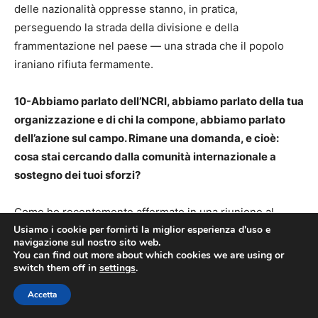
delle nazionalità oppresse stanno, in pratica,
perseguendo la strada della divisione e della
frammentazione nel paese — una strada che il popolo
iraniano rifiuta fermamente.
10-Abbiamo parlato dell’NCRI, abbiamo parlato della tua
organizzazione e di chi la compone, abbiamo parlato
dell’azione sul campo. Rimane una domanda, e cioè:
cosa stai cercando dalla comunità internazionale a
sostegno dei tuoi sforzi?
Come ho recentemente affermato in una riunione al
Usiamo i cookie per fornirti la miglior esperienza d'uso e
Parlamento europeo: il popolo iraniano si aspetta che la
navigazione sul nostro sito web.
comunità internazionale sottoscriva qualsiasi impegno
You can find out more about which cookies we are using or
diplomatico o accordo sullo stop alle esecuzioni e sul
switch them off in
settings
.
rilascio dei prigionieri politici.
Accetta
Inoltre, il dossier del regime sulle violazioni dei diritti