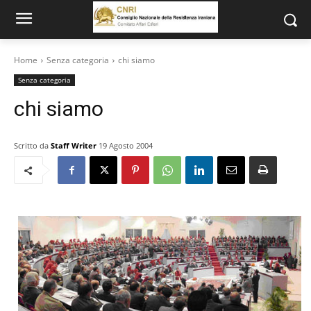
Home
Senza categoria
chi siamo
Senza categoria
chi siamo
Scritto da
Staff Writer
19 Agosto 2004