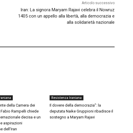
Articolo successivo
Iran: La signora Maryam Rajavi celebra il Nowruz
1405 con un appello alla libertà, alla democrazia e
alla solidarietà nazionale
raniana
Resistenza Iraniana
nte della Camera dei
Il dovere della democrazia”: la
 Fabio Rampelli chiede
deputata Naike Gruppioni ribadisce il
ternazionale decisa e un
sostegno a Maryam Rajavi
e aspirazioni
 dell’Iran