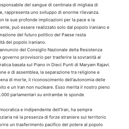
esponsabile del sangue di centinaia di migliaia di
one, rappresenta uno sviluppo di enorme rilevanza.
on le sue profonde implicazioni per la pace e la
riente, può essere realizzato solo dal popolo iraniano e
nazione del futuro politico del Paese resta
tà del popolo iraniano.
’annuncio del Consiglio Nazionale della Resistenza
n governo provvisorio per trasferire la sovranità al
atica basata sul Piano in Dieci Punti di Maryam Rajavi.
one e di assemblea, la separazione tra religione e
a pena di morte, il riconoscimento dell’autonomia delle
nito e un Iran non nucleare. Esso merita il nostro pieno
 4.000 parlamentari su entrambe le sponde
democratica e indipendente dell’Iran, ha sempre
iaria né la presenza di forze straniere sul territorio
rire un trasferimento pacifico del potere al popolo