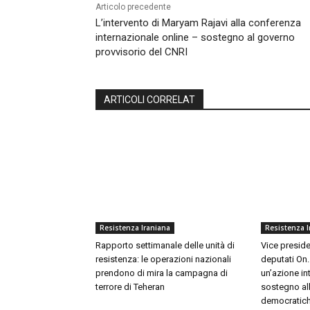
Articolo precedente
L’intervento di Maryam Rajavi alla conferenza
internazionale online – sostegno al governo
provvisorio del CNRI
ARTICOLI CORRELAT
Resistenza Iraniana
Resistenza I
Rapporto settimanale delle unità di
Vice preside
resistenza: le operazioni nazionali
deputati On.
prendono di mira la campagna di
un’azione in
terrore di Teheran
sostegno all
democratiche