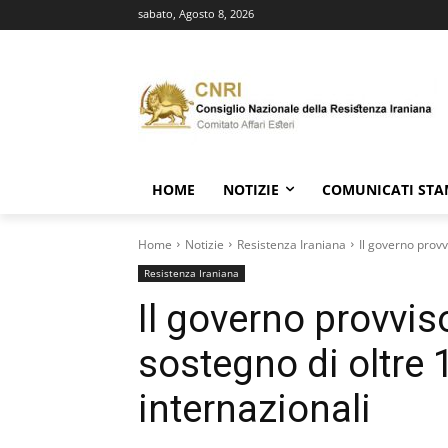
sabato, Agosto 8, 2026
HOME
NOTIZIE
COMUNICATI ST
Home
Notizie
Resistenza Iraniana
Il governo provv
Resistenza Iraniana
Il governo provviso
sostegno di oltre 
internazionali