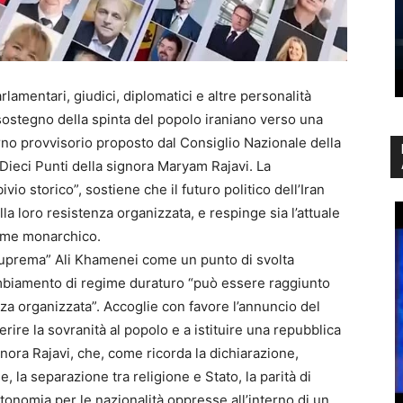
rlamentari, giudici, diplomatici e altre personalità
sostegno della spinta del popolo iraniano verso una
no provvisorio proposto dal Consiglio Nazionale della
 Dieci Punti della signora Maryam Rajavi. La
bivio storico”, sostiene che il futuro politico dell’Iran
la loro resistenza organizzata, e respinge sia l’attuale
egime monarchico.
 Suprema” Ali Khamenei come un punto di svolta
mbiamento di regime duraturo “può essere raggiunto
nza organizzata”. Accoglie con favore l’annuncio del
rire la sovranità al popolo e a istituire una repubblica
ora Rajavi, che, come ricorda la dichiarazione,
e, la separazione tra religione e Stato, la parità di
utonomia per le nazionalità oppresse all’interno di un