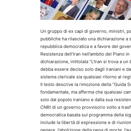
Un gruppo di ex capi di governo, ministri, pa
pubbliche ha rilasciato una dichiarazione a 
repubblica democratica e a favore del gover
Resistenza dell’Iran nell’ambito del Piano in
dichiarazione, intitolata “L’Iran si trova a un 
debba essere deciso solo dagli iraniani e dal
sistema clericale sia qualsiasi ritorno al r
Il testo descrive la rimozione della “Guida
fondamentale, ma afferma che qualsiasi ca
solo dal popolo iraniano e dalla sua resiste
CNRI di un governo provvisorio volto a trasfe
democratica basata sul programma della sign
include la libertà di espressione e di riunion
genere, l’abolizione della pena di morte, l’a