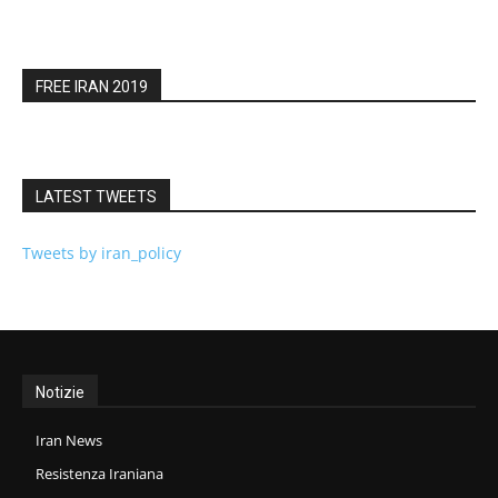
FREE IRAN 2019
LATEST TWEETS
Tweets by iran_policy
Notizie
Iran News
Resistenza Iraniana