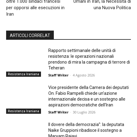
oltre 1.000 sindaci francesi
Umani in Iran, la Necessità di
per opporsi alle esecuzioni in
una Nuova Politica
Iran
ARTICOLI CORRELAT
Rapporto settimanale delle unità di
resistenza: le operazioni nazionali
prendono di mira la campagna di terrore di
Teheran
Resistenza Iraniana
Staff Writer
-
4 Agosto 2026
Vice presidente della Camera dei deputati
On. Fabio Rampelli chiede un’azione
internazionale decisa e un sostegno alle
aspirazioni democratiche dell’Iran
Resistenza Iraniana
Staff Writer
-
30 Luglio 2026
Il dovere della democrazia”: la deputata
Naike Gruppioni ribadisce il sostegno a
Maryam Rajavi