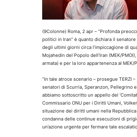
(9Colonne) Roma, 2 apr – “Profonda preoccup
politici in Iran” è quanto dichiara il senatore 
degli ultimi giorni circa l’impiccagione di quat
Mojahedin del Popolo dell’Iran (MEK/PMOI), 
armata) e per la loro appartenenza al MEK/
“In tale atroce scenario – prosegue TERZI – in
senatori di Scurria, Speranzon, Pellegrino e
abbiamo sottoscritto un appello del ‘Comitato
Commissario ONU per i Diritti Umani, Volker 
situazione dei diritti umani nella Repubblica
condanna delle continue esecuzioni di prigi
un’azione urgente per fermare tale escalatio