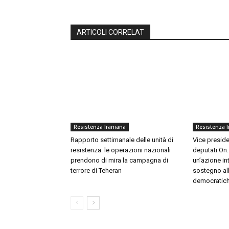
ARTICOLI CORRELAT
Resistenza Iraniana
Resistenza I
Rapporto settimanale delle unità di
Vice preside
resistenza: le operazioni nazionali
deputati On.
prendono di mira la campagna di
un’azione in
terrore di Teheran
sostegno all
democratiche