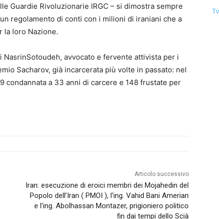
lle Guardie Rivoluzionarie IRGC – si dimostra sempre
Tw
n regolamento di conti con i milioni di iraniani che a
 la loro Nazione.
di NasrinSotoudeh, avvocato e fervente attivista per i
remio Sacharov, già incarcerata più volte in passato: nel
19 condannata a 33 anni di carcere e 148 frustate per
Articolo successivo
Iran: esecuzione di eroici membri dei Mojahedin del
Popolo dell’Iran ( PMOI ), l’ing. Vahid Bani Amerian
e l’ing. Abolhassan Montazer, prigioniero politico
fin dai tempi dello Scià