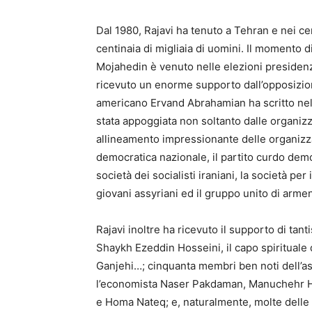
Dal 1980, Rajavi ha tenuto a Tehran e nei ce
centinaia di migliaia di uomini. Il momento d
Mojahedin è venuto nelle elezioni presidenzi
ricevuto un enorme supporto dall’opposizio
americano Ervand Abrahamian ha scritto nella
stata appoggiata non soltanto dalle organiz
allineamento impressionante delle organizza
democratica nazionale, il partito curdo democr
società dei socialisti iraniani, la società per 
giovani assyriani ed il gruppo unito di arme
Rajavi inoltre ha ricevuto il supporto di tan
Shaykh Ezeddin Hosseini, il capo spirituale d
Ganjehi…; cinquanta membri ben noti dell’as
l’economista Naser Pakdaman, Manuchehr He
e Homa Nateq; e, naturalmente, molte delle f