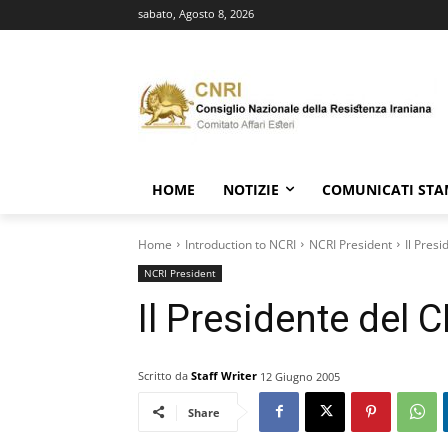
sabato, Agosto 8, 2026
HOME
NOTIZIE
COMUNICATI ST
Home
Introduction to NCRI
NCRI President
Il Pres
NCRI President
Il Presidente del 
Scritto da
Staff Writer
12 Giugno 2005
Share